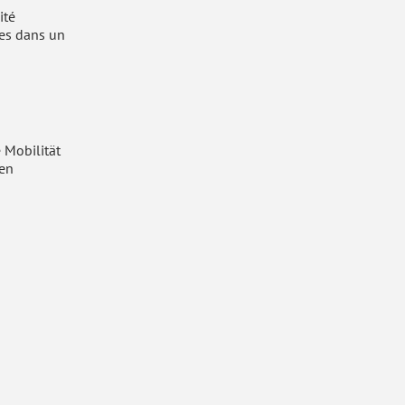
ité
les dans un
e Mobilität
len