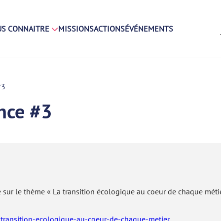
S CONNAITRE
MISSIONS
ACTIONS
ÉVÉNEMENTS
#3
ence #3
ce sur le thème « La transition écologique au coeur de chaque méti
transition-ecologique-au-coeur-de-chaque-metier