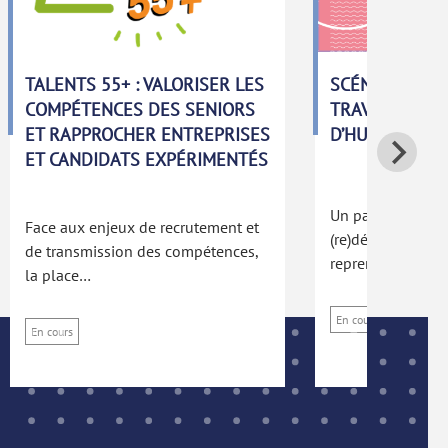
TALENTS 55+ : VALORISER LES
SCÉNARIOS PR
COMPÉTENCES DES SENIORS
TRAVAIL RÉEL
ET RAPPROCHER ENTREPRISES
D’HUMAINS.
ET CANDIDATS EXPÉRIMENTÉS
Un parcours de 6
Face aux enjeux de recrutement et
(re)découvrir le 
de transmission des compétences,
reprendre confian
la place…
En cours
En cours